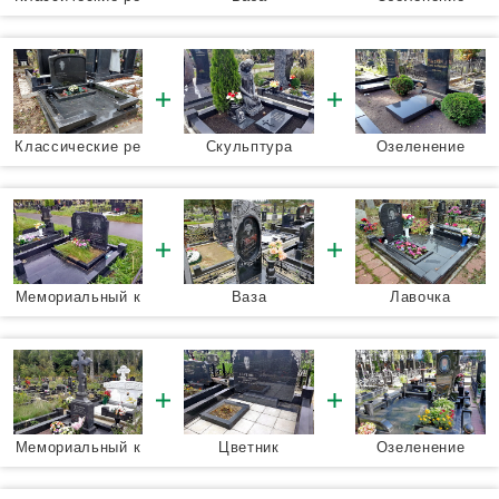
шения
Классические ре
Скульптура
Озеленение
шения
Мемориальный к
Ваза
Лавочка
омплекс
Мемориальный к
Цветник
Озеленение
омплекс