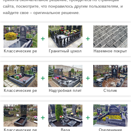
сайта, посмотрите, что понравилось другим пользователям, и
найдите свое – оригинальное решение.
Классические ре
Гранитный цокол
Наземное покрыт
шения
ь
ие
Классические ре
Надгробная плит
Столик
шения
а
Классические ре
Ваза
Озеленение