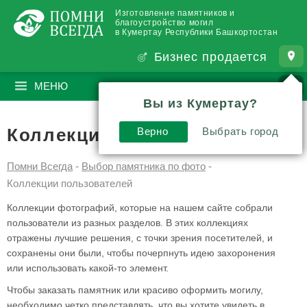
Изготовление памятников и
благоустройство могил
в Кумертау Республики Башкортостан
Бизнес продается
МЕНЮ
ПОИСК
?
Вы из Кумертау?
Коллекции пользователей
Верно
Выбрать город
Помни Всегда
-
Выбор памятника по фото
-
Коллекции пользователей
Коллекции фотографий, которые на нашем сайте собрали
пользователи из разных разделов. В этих коллекциях
отражены лучшие решения, с точки зрения посетителей, и
сохранены они были, чтобы почерпнуть идею захоронения
или использовать какой-то элемент.
Чтобы заказать памятник или красиво оформить могилу,
необходимо четко представлять, что вы хотите увидеть в