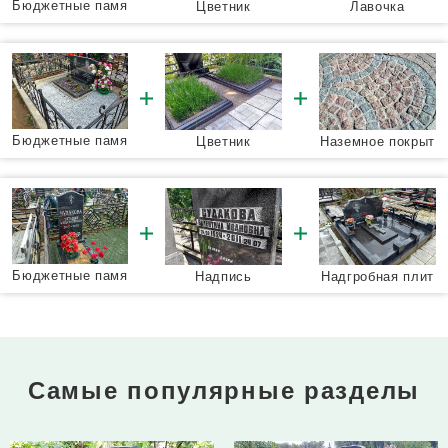
Бюджетные памя
Цветник
Лавочка
тники
Бюджетные памя
Цветник
Наземное покрыт
тники
ие
Бюджетные памя
Надпись
Надгробная плит
тники
а
Самые популярные разделы