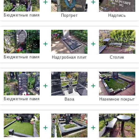
Бюджетные памя
Портрет
Надпись
тники
Бюджетные памя
Надгробная плит
Столик
тники
а
Бюджетные памя
Ваза
Наземное покрыт
тники
ие