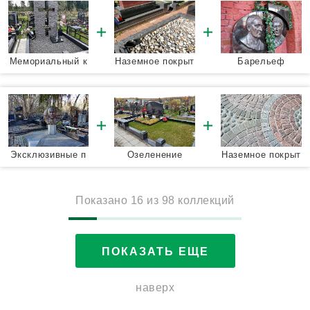
Мемориальный к
Наземное покрыт
Барельеф
омплекс
ие
Эксклюзивные п
Озеленение
Наземное покрыт
амятники
ие
Показано
16
из
98 коллекций
ПОКАЗАТЬ ЕЩЕ
наверх