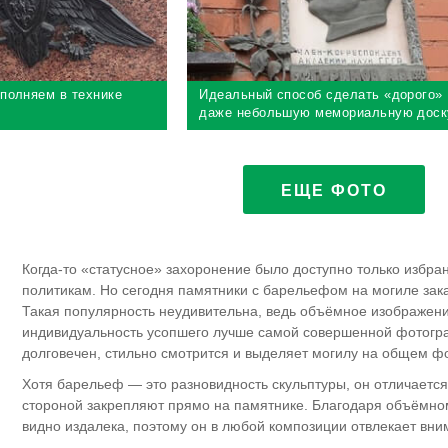
полняем в технике
Идеальный способ сделать «дорого»
даже небольшую мемориальную доск
ЕЩЕ ФОТО
Когда-то «статусное» захоронение было доступно только избра
политикам. Но сегодня памятники с барельефом на могиле за
Такая популярность неудивительна, ведь объёмное изображен
индивидуальность усопшего лучше самой совершенной фотогра
долговечен, стильно смотрится и выделяет могилу на общем ф
Хотя барельеф — это разновидность скульптуры, он отличается 
стороной закрепляют прямо на памятнике. Благодаря объёмн
видно издалека, поэтому он в любой композиции отвлекает вни