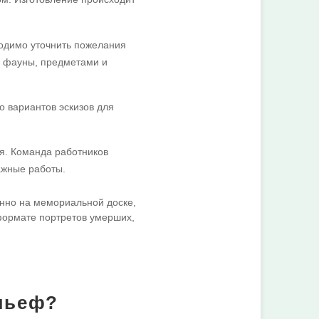
одимо уточнить пожелания
и фауны, предметами и
о вариантов эскизов для
я. Команда работников
ажные работы.
енно на мемориальной доске,
формате портретов умерших,
льеф?