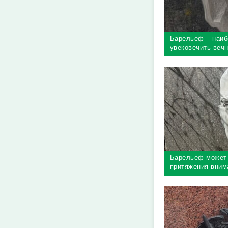
Барельеф – наиб
увековечить веч
Барельеф может 
притяжения вним
захоронения