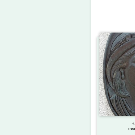
Н
точ