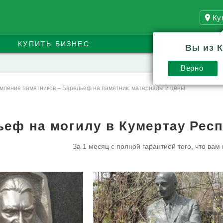
Ку
КУПИТЬ БИЗНЕС
Вы из 
Верно
мление памятников
–
Барельеф на памятник: материалы и цены
ьеф на могилу в Кумертау Рес
За 1 месяц с полной гарантией того, что вам