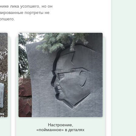
ике лика усопшего, но он
авированные портреты не
опшего.
Настроение,
«пойманное» в деталях