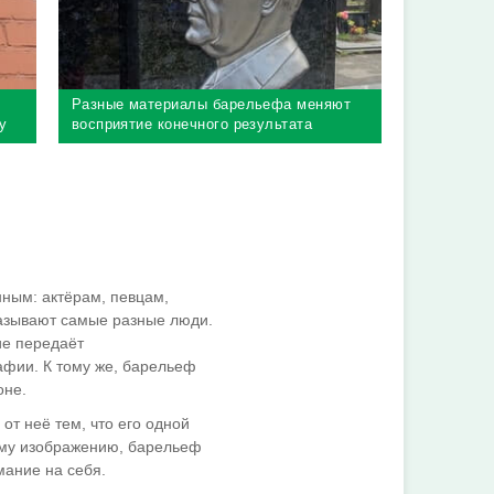
Разные материалы барельефа меняют
у
восприятие конечного результата
нным: актёрам, певцам,
казывают самые разные люди.
ие передаёт
фии. К тому же, барельеф
оне.
от неё тем, что его одной
ому изображению, барельеф
мание на себя.