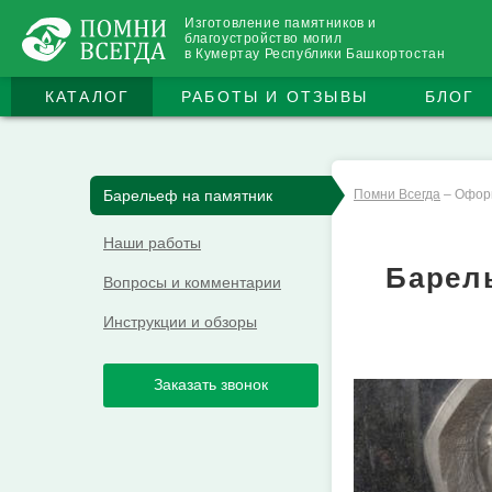
Изготовление памятников и
благоустройство могил
в Кумертау Республики Башкортостан
КАТАЛОГ
РАБОТЫ И ОТЗЫВЫ
БЛОГ
Барельеф на памятник
Помни Всегда
–
Офор
Наши работы
Барел
Вопросы и комментарии
Инструкции и обзоры
Заказать звонок