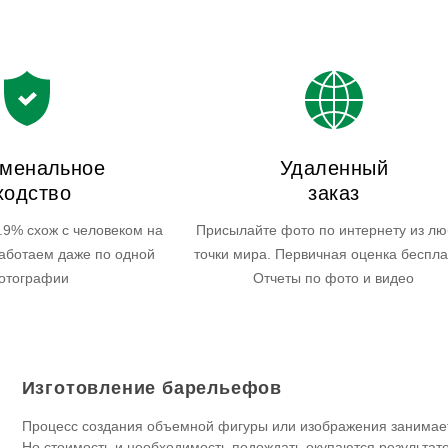
менальное
Удаленный
ходство
заказ
.9% схож с человеком на
Присылайте фото по интернету из л
аботаем даже по одной
точки мира. Первичная оценка беспла
отографии
Отчеты по фото и видео
Изготовление барельефов
Процесс создания объемной фигуры или изображения занимает
Но стоимость и необходимость подождать окупаются результат