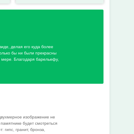
иде, делая его куда более
олько бы ни были прекрасны
й мере. Благодаря барельефу,
 двухмерное изображение не
 памятнике будет смотреться
 гипс, гранит, бронза,