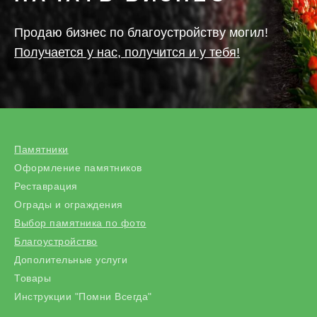
Продаю бизнес по благоустройству могил!
Получается у нас, получится и у тебя!
Памятники
Оформление памятников
Реставрация
Ограды и ограждения
Выбор памятника по фото
Благоустройство
Дополительные услуги
Товары
Инструкции "Помни Всегда"