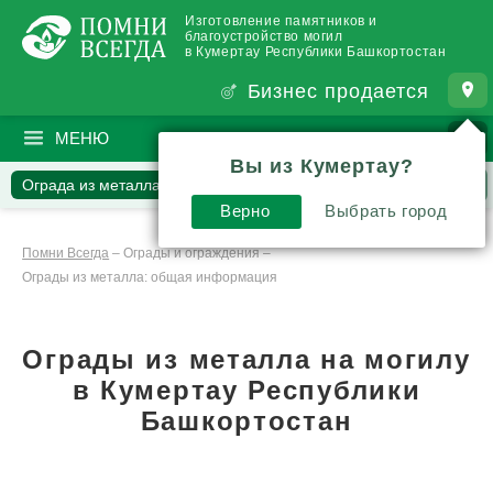
Изготовление памятников и
благоустройство могил
в Кумертау Республики Башкортостан
Бизнес продается
МЕНЮ
ПОИСК
?
Вы из Кумертау?
Ограда из металла
Каталог оград
Вопросы
Отзывы
Верно
Выбрать город
Статьи
Комментарии
Помни Всегда
–
Ограды и ограждения
–
Ограды из металла: общая информация
Ограды из металла на могилу
в Кумертау Республики
Башкортостан