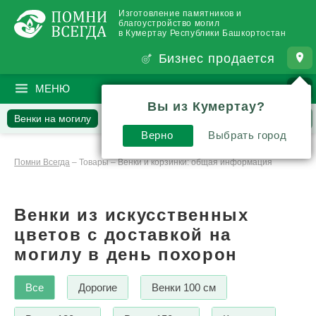
Изготовление памятников и
благоустройство могил
в Кумертау Республики Башкортостан
Бизнес продается
МЕНЮ
ПОИСК
?
Вы из Кумертау?
Венки на могилу
Вопросы
Отзывы
Статьи
Верно
Выбрать город
Комментарии
Помни Всегда
–
Товары
–
Венки и корзинки: общая информация
Венки из искусственных
цветов с доставкой на
могилу в день похорон
Все
Дорогие
Венки 100 см