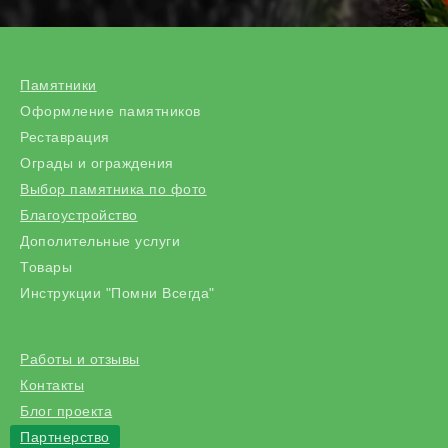
Памятники
Оформление памятников
Реставрация
Ограды и ограждения
Выбор памятника по фото
Благоустройство
Дополительные услуги
Товары
Инструкции "Помни Всегда"
Работы и отзывы
Контакты
Блог проекта
Партнерство