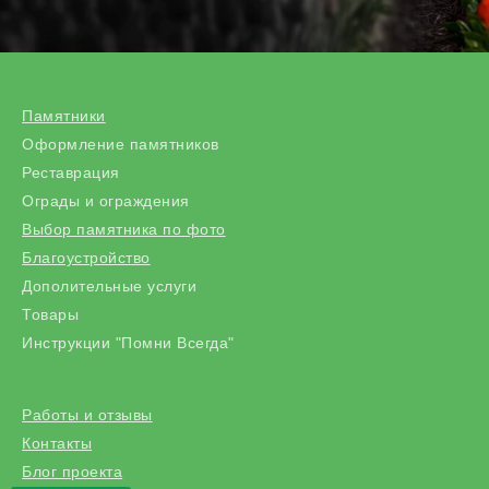
Памятники
Оформление памятников
Реставрация
Ограды и ограждения
Выбор памятника по фото
Благоустройство
Дополительные услуги
Товары
Инструкции "Помни Всегда"
Работы и отзывы
Контакты
Блог проекта