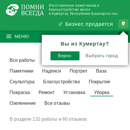
Изготовление памятников и
благоустройство могил
в Кумертау Республики Башкортостан
Бизнес продается
МЕНЮ
ПОИСК
?
Вы из Кумертау?
Верно
Выбрать город
Все работы
Комплекс
3D модель
Памятники
Надписи
Портрет
Ваза
Скульптура
Благоустройство
Покрытие
Покраска
Ремонт
Установка
Уборка
Озеленение
Все отзывы
В разделе
132 работы и
60 отзывов