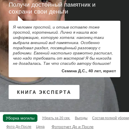
Получи достойный памятник и
сохрани свои деньги
Я человек простой, и отзыв оставлю тоже
простой, коротенький. Лично я нашла всю
информацию, которую хотела: наконец-таки
выбрала внешний вид памятника. Особенно
порадовал раздел, посвящённый разговору с
рабочими. Евгений настолько грамотно расписал,
чего надо требовать от мастеров! Я бы никогда
не догадалась. Так что спасибо автору большое!
Семина Д.С., 40 лет, юрист
КНИГА ЭКСПЕРТА
Уборка могилы
Убрать за 20 сек.
Выгоды
Состав полной уборки
Фотоотчет До и После
Фото До-После
Цена