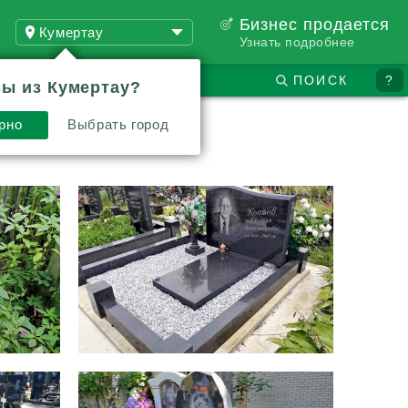
Бизнес продается
Кумертау
Узнать подробнее
ПОИСК
?
ы из Кумертау?
рно
Выбрать город