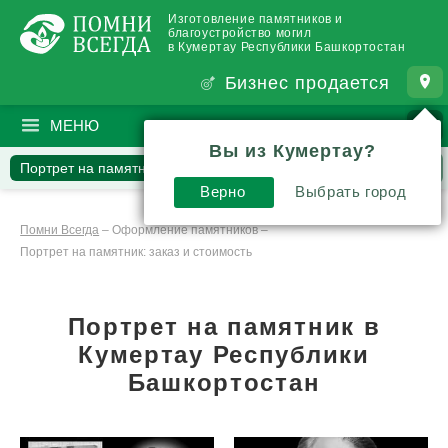
Изготовление памятников и
благоустройство могил
в Кумертау Республики Башкортостан
Бизнес продается
МЕНЮ
ПОИСК
?
Вы из Кумертау?
Портрет на памятнике
Наши работы
Вопросы
Статьи
Верно
Выбрать город
Помни Всегда
–
Оформление памятников
–
Портрет на памятник: заказ и стоимость
Портрет на памятник в
Кумертау Республики
Башкортостан