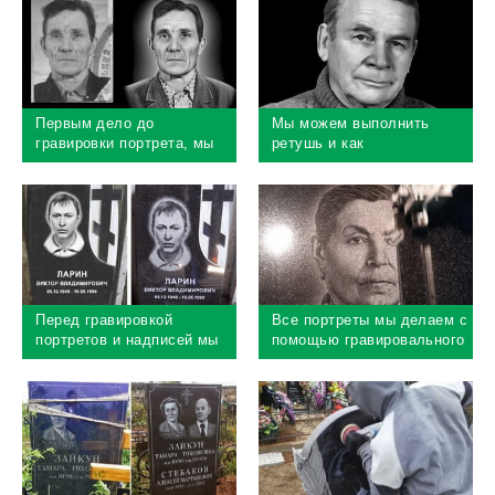
Первым дело до
Мы можем выполнить
гравировки портрета, мы
ретушь и как
выполняем ретушь
самостоятельный заказ,
изображения, необходимо
многие наши клиенты
максимально улучшить
делают заказ через
портрет
интернет
Перед гравировкой
Все портреты мы делаем с
портретов и надписей мы
помощью гравировального
делаем макет
станка, он словно
изображения, чтобы легко
матричный принтер
понять, что получится в
обеспечивает 100%
результате
точность