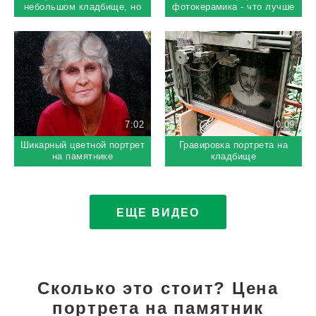
небольшом кладбище, но
фотокерамика - что лучше
есть одно НО
выбрать на памятник
7:02
0:09
Шикарный цветной портрет
Гравировка портрета на
на памятнике
кладбище
ЕЩЕ ВИДЕО
Сколько это стоит? Цена
портрета на памятник