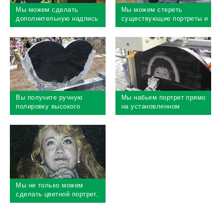
Мы можем сделать
Мы можем стереть
дополнительную надпись
существующие портреты и
и портрет прямо на
надписи на кладбище без
кладбище
демонтажа памятника
Вы получите ручную
Мы набьем портрет прямо
полировку высокого
на установленном
качества
памятнике на кладбище
Мы не только можем
сделать цветной портрет,
но и окрасить уже
существующий