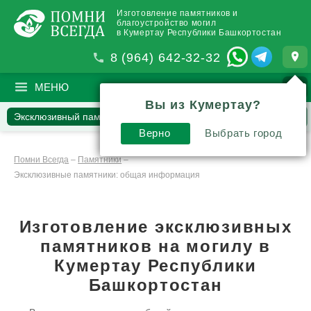
Изготовление памятников и
благоустройство могил
в Кумертау Республики Башкортостан
8 (964) 642-32-32
МЕНЮ
ПОИСК
?
Вы из Кумертау?
Эксклюзивный памятник
Гранит и мрамор
Верно
Выбрать город
Дерево и металл
Стекло и полимер
Процесс создания
Вопросы
Отзывы
Статьи
Комментарии
Помни Всегда
–
Памятники
–
Эксклюзивные памятники: общая информация
Изготовление эксклюзивных
памятников
на могилу в
Кумертау Республики
Башкортостан