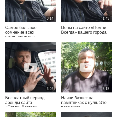
3:14
1:43
Самое большое
Цены на сайте «Помни
сомнение всех
Всегда» вашего города
потенциальных
партнеров
«Помни Всегда»
3:02
5:18
Бесплатный период
Начни бизнес на
аренды сайта
памятниках с нуля. Это
«Помни Всегда»
возможно!