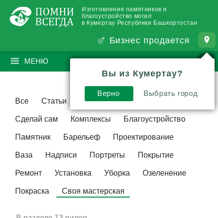
Изготовление памятников и
благоустройство могил
в Кумертау Республики Башкортостан
Бизнес продается
МЕНЮ
ПОИСК
?
Вы из Кумертау?
Верно
Выбрать город
Все
Статьи
Видео
Традиции
Сделай сам
Комплексы
Благоустройство
Памятник
Барельеф
Проектирование
Ваза
Надписи
Портреты
Покрытие
Ремонт
Установка
Уборка
Озеленение
Покраска
Своя мастерская
В разделе
13 видео