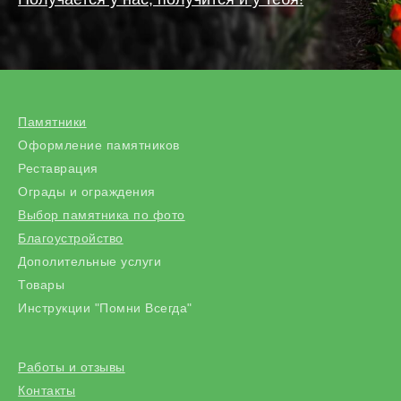
Памятники
Оформление памятников
Реставрация
Ограды и ограждения
Выбор памятника по фото
Благоустройство
Дополительные услуги
Товары
Инструкции "Помни Всегда"
Работы и отзывы
Контакты