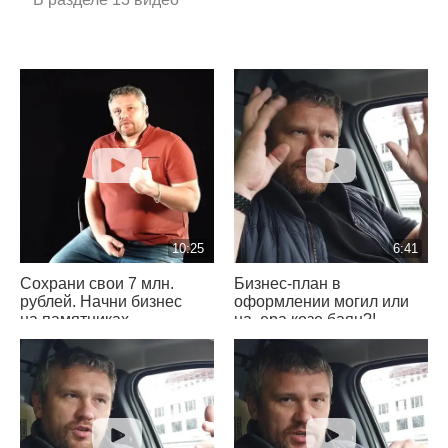
10:25
6:41
Сохрани свои 7 млн.
Бизнес-план в
рублей. Начни бизнес
оформлении могил или
на памятниках
на..ера козе баян?!