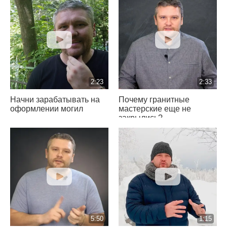
2:23
2:33
Начни зарабатывать на
Почему гранитные
оформлении могил
мастерские еще не
закрылись?
5:50
1:15