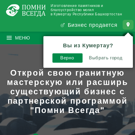
Изготовление памятников и
благоустройство могил
в Кумертау Республики Башкортостан
Бизнес продается
МЕНЮ
ПОИСК
?
Вы из Кумертау?
Верно
Выбрать город
Открой свою гранитную
мастерскую или расширь
существующий бизнес с
партнерской программой
"Помни Всегда"