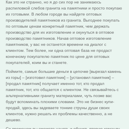
Как это ни странно, но я до сих пор не занимаюсь
распиловкой слебов гранита на памятники и просто покупаю
их готовыми. В любом городе вы найдете оптовых
производителей памятников из гранита. Выгоднее покупать
по оптовым ценам конкретный памятник, чем держать
производство для их изготовление и окунуться в оптовое
производство памятников. Начав оптовое изготовление
памятников, у вас не останется времени на диалог с
клиентом. Тем более, ни одна оптовая база не продаст
конечному покупателю памятник по цене для оптовых
покупателей, коим вы и станете.
Поймите, самые большие деньги в цепочке [вырезал камень
из горы] – [изготовил памятник] – [установил памятник] –
[продал памятник] получает именно тот, кто продал
памятник, тот, кто общается с клиентом. Не связывайтесь с
альтернативными граниту материалами, чуть позже вас
будут вспоминать плохими словами. Это не бизнес купи-
продай, здесь вы задеваете тонкие струны души своих
клиентов, нужно решать их проблемы качественно, а не
дешево.
Со временем вы сможете нанять и обучить вторую команду,