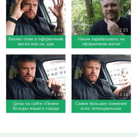
6:41
2:23
Бизнес-план в оформлении
Начни зарабатывать на
могил или на..ера
оформлении могил
козе баян?!
1:43
3:14
Цены на сайте «Помни
Самое большое сомнение
Всегда» вашего города
всех потенциальных
партнеров «Помни Всегда»