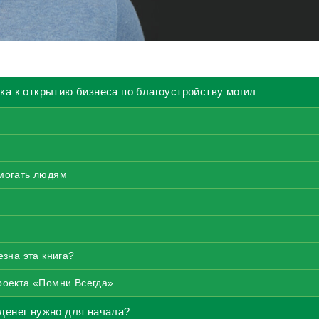
ка к открытию бизнеса по благоустройству могил
могать людям
езна эта книга?
роекта «Помни Всегда»
денег нужно для начала?