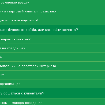
тремление вверх»
атим стартовый капитал правильно
дь готов – всегда готов!»
чает бизнес от хобби, или как найти клиента?
х первых клиентов?
в на кладбищах
мы
ъявлений на просторах интернета
айт
организаций
му общаться с клиентами?
ентом – манера поведения